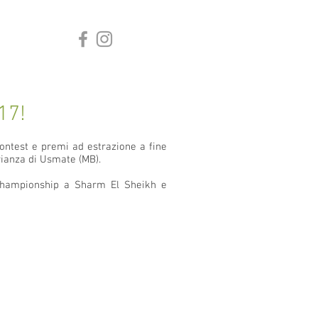
17!
contest e premi ad estrazione a fine
rianza di Usmate (MB).
a Championship a Sharm El Sheikh e