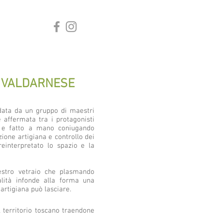
A VALDARNESE
ndata da un gruppo di maestri
è affermata tra i protagonisti
o e fatto a mano coniugando
zione artigiana e controllo dei
einterpretato lo spazio e la
estro vetraio che plasmando
alità infonde alla forma una
artigiana può lasciare.
l territorio toscano traendone