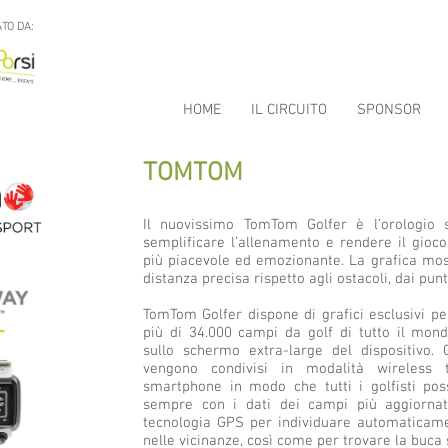
TO DA:
HOME
IL CIRCUITO
SPONSOR
TOMTOM
Il nuovissimo TomTom Golfer è l’orologio 
semplificare l’allenamento e rendere il gioco 
più piacevole ed emozionante. La grafica most
distanza precisa rispetto agli ostacoli, dai punt
TomTom Golfer dispone di grafici esclusivi per
più di 34.000 campi da golf di tutto il mondo
sullo schermo extra-large del dispositivo.
vengono condivisi in modalità wireless t
smartphone in modo che tutti i golfisti pos
sempre con i dati dei campi più aggiornati
tecnologia GPS per individuare automaticame
nelle vicinanze, così come per trovare la buca 